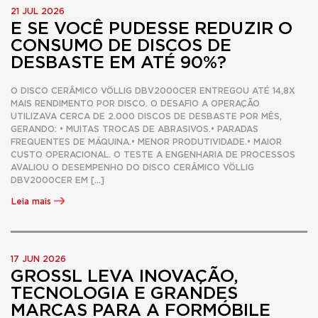
21 JUL 2026
E SE VOCÊ PUDESSE REDUZIR O
CONSUMO DE DISCOS DE
DESBASTE EM ATÉ 90%?
O DISCO CERÂMICO VÖLLIG DBV2000CER ENTREGOU ATÉ 14,8X
MAIS RENDIMENTO POR DISCO. O DESAFIO A OPERAÇÃO
UTILIZAVA CERCA DE 2.000 DISCOS DE DESBASTE POR MÊS,
GERANDO: • MUITAS TROCAS DE ABRASIVOS.• PARADAS
FREQUENTES DE MÁQUINA.• MENOR PRODUTIVIDADE.• MAIOR
CUSTO OPERACIONAL. O TESTE A ENGENHARIA DE PROCESSOS
AVALIOU O DESEMPENHO DO DISCO CERÂMICO VÖLLIG
DBV2000CER EM […]
Leia mais
17 JUN 2026
GROSSL LEVA INOVAÇÃO,
TECNOLOGIA E GRANDES
MARCAS PARA A FORMÓBILE