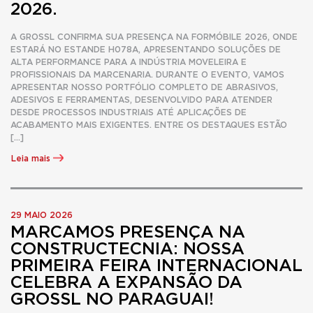
2026.
A GROSSL CONFIRMA SUA PRESENÇA NA FORMÓBILE 2026, ONDE
ESTARÁ NO ESTANDE H078A, APRESENTANDO SOLUÇÕES DE
ALTA PERFORMANCE PARA A INDÚSTRIA MOVELEIRA E
PROFISSIONAIS DA MARCENARIA. DURANTE O EVENTO, VAMOS
APRESENTAR NOSSO PORTFÓLIO COMPLETO DE ABRASIVOS,
ADESIVOS E FERRAMENTAS, DESENVOLVIDO PARA ATENDER
DESDE PROCESSOS INDUSTRIAIS ATÉ APLICAÇÕES DE
ACABAMENTO MAIS EXIGENTES. ENTRE OS DESTAQUES ESTÃO
[…]
Leia mais
29 MAIO 2026
MARCAMOS PRESENÇA NA
CONSTRUCTECNIA: NOSSA
PRIMEIRA FEIRA INTERNACIONAL
CELEBRA A EXPANSÃO DA
GROSSL NO PARAGUAI!