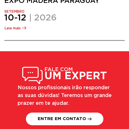
EXPO MADERA PARAGUAY
SETEMBRO
10-12
| 2026
Leia mais
FALE COM
UM EXPERT
Nossos profissionais irão responder
as suas dúvidas! Teremos um grande
prazer em te ajudar.
ENTRE EM CONTATO