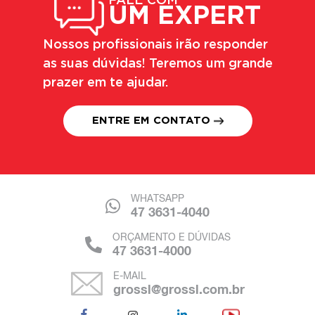
FALE COM
UM EXPERT
Nossos profissionais irão responder
as suas dúvidas! Teremos um grande
prazer em te ajudar.
ENTRE EM CONTATO
WHATSAPP
47 3631-4040
ORÇAMENTO E DÚVIDAS
47 3631-4000
E-MAIL
grossl@grossl.com.br