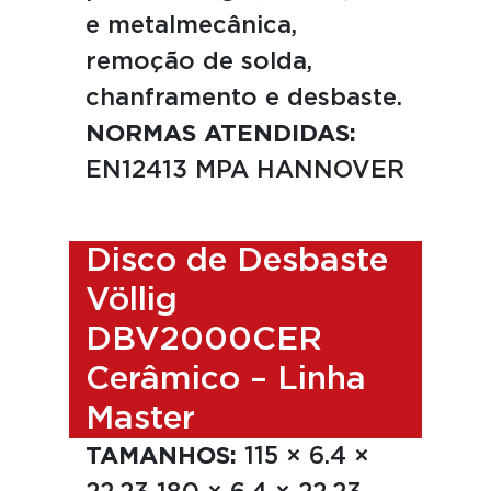
e metalmecânica,
remoção de solda,
chanframento e desbaste.
NORMAS ATENDIDAS:
EN12413 MPA HANNOVER
Disco de Desbaste
Völlig
DBV2000CER
Cerâmico – Linha
Master
TAMANHOS:
115 × 6.4 ×